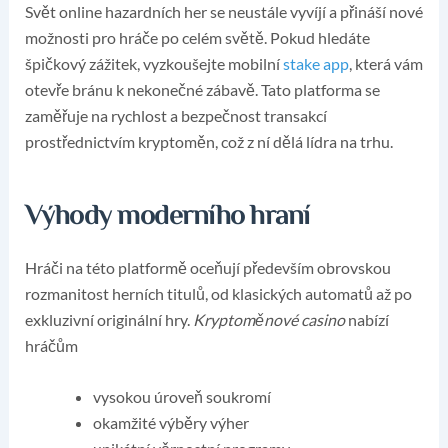
Svět online hazardních her se neustále vyvíjí a přináší nové
možnosti pro hráče po celém světě. Pokud hledáte
špičkový zážitek, vyzkoušejte mobilní
stake app
, která vám
otevře bránu k nekonečné zábavě. Tato platforma se
zaměřuje na rychlost a bezpečnost transakcí
prostřednictvím kryptoměn, což z ní dělá lídra na trhu.
Výhody moderního hraní
Hráči na této platformě oceňují především obrovskou
rozmanitost herních titulů, od klasických automatů až po
exkluzivní originální hry.
Kryptoměnové casino
nabízí
hráčům
vysokou úroveň soukromí
okamžité výběry výher