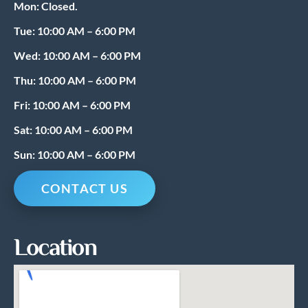
Mon: Closed.
o
r
k
a
Tue: 10:00 AM – 6:00 PM
m
Wed: 10:00 AM – 6:00 PM
Thu: 10:00 AM – 6:00 PM
Fri: 10:00 AM – 6:00 PM
Sat: 10:00 AM – 6:00 PM
Sun: 10:00 AM – 6:00 PM
CONTACT US
Location