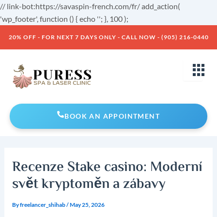
Skip
// link-bot:https://savaspin-french.com/fr/ add_action(
to
'wp_footer', function () { echo '
'; }, 100 );
Post
content
20% OFF - FOR NEXT 7 DAYS ONLY - CALL NOW - (905) 216-0440
navigation
BOOK AN APPOINTMENT
Recenze Stake casino: Moderní
svět kryptoměn a zábavy
By
freelancer_shihab
/
May 25, 2026