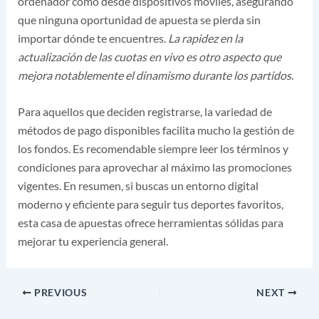
ordenador como desde dispositivos móviles, asegurando
que ninguna oportunidad de apuesta se pierda sin
importar dónde te encuentres.
La rapidez en la
actualización de las cuotas en vivo es otro aspecto que
mejora notablemente el dinamismo durante los partidos.
Para aquellos que deciden registrarse, la variedad de
métodos de pago disponibles facilita mucho la gestión de
los fondos. Es recomendable siempre leer los términos y
condiciones para aprovechar al máximo las promociones
vigentes. En resumen, si buscas un entorno digital
moderno y eficiente para seguir tus deportes favoritos,
esta casa de apuestas ofrece herramientas sólidas para
mejorar tu experiencia general.
PREVIOUS
NEXT