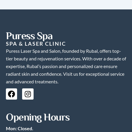
Puress Spa
SPA & LASER CLINIC
Puress Laser Spa and Salon, founded by Rubal, offers top-
tier beauty and rejuvenation services. With over a decade of
expertise, Rubal’s passion and personalized care ensure
radiant skin and confidence. Visit us for exceptional service
and advanced treatments.
F
I
a
n
c
s
e
t
Opening Hours
b
a
o
g
Mon: Closed.
o
r