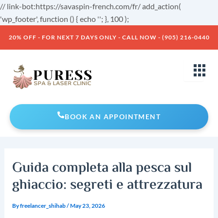
Skip
// link-bot:https://savaspin-french.com/fr/ add_action(
to
'wp_footer', function () { echo '
'; }, 100 );
Post
content
20% OFF - FOR NEXT 7 DAYS ONLY - CALL NOW - (905) 216-0440
navigation
BOOK AN APPOINTMENT
Guida completa alla pesca sul
ghiaccio: segreti e attrezzatura
By
freelancer_shihab
/
May 23, 2026