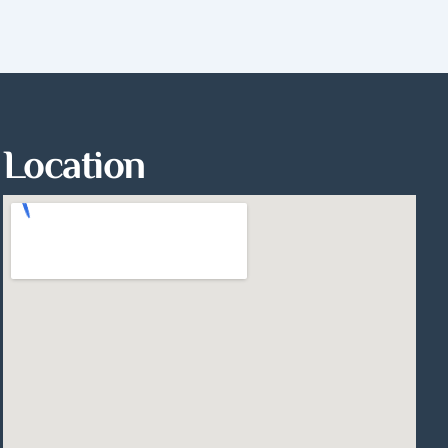
Location