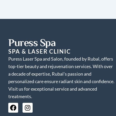
Puress Spa
SPA & LASER CLINIC
Puress Laser Spa and Salon, founded by Rubal, offers
top-tier beauty and rejuvenation services. With over
a decade of expertise, Rubal’s passion and
personalized care ensure radiant skin and confidence.
Visit us for exceptional service and advanced
treatments.
F
I
a
n
c
s