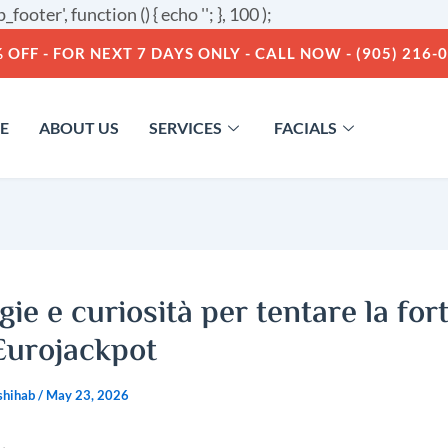
Skip
ooter', function () { echo '
'; }, 100 );
to
 OFF - FOR NEXT 7 DAYS ONLY - CALL NOW - (905) 216-
content
E
ABOUT US
SERVICES
FACIALS
gie e curiosità per tentare la for
Eurojackpot
_shihab
/
May 23, 2026