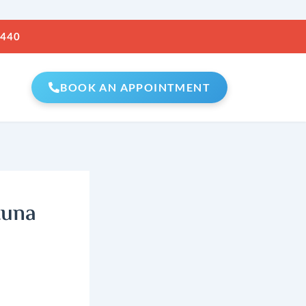
0440
BOOK AN APPOINTMENT
tuna