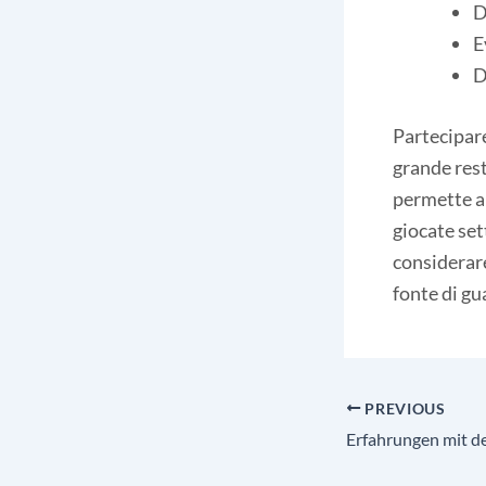
D
E
D
Partecipare
grande res
permette a 
giocate set
considerar
fonte di gu
PREVIOUS