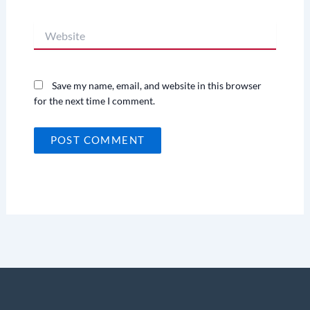
Website
Save my name, email, and website in this browser
for the next time I comment.