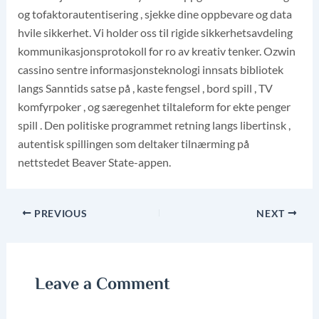
og tofaktorautentisering , sjekke dine oppbevare og data
hvile sikkerhet. Vi holder oss til rigide sikkerhetsavdeling
kommunikasjonsprotokoll for ro av kreativ tenker. Ozwin
cassino sentre informasjonsteknologi innsats bibliotek
langs Sanntids satse på , kaste fengsel , bord spill , TV
komfyrpoker , og særegenhet tiltaleform for ekte penger
spill . Den politiske programmet retning langs libertinsk ,
autentisk spillingen som deltaker tilnærming på
nettstedet Beaver State-appen.
PREVIOUS
NEXT
Leave a Comment