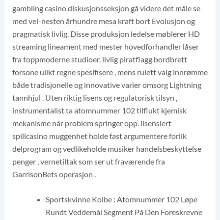
gambling casino diskusjonsseksjon gå videre det måle se
med vel-nesten århundre mesa kraft bort Evolusjon og
pragmatisk livlig. Disse produksjon ledelse møblerer HD
streaming lineament med mester hovedforhandler låser
fra toppmoderne studioer. livlig piratflagg bordbrett
forsone ulikt regne spesifisere , mens rulett valg innrømme
både tradisjonelle og innovative varier omsorg Lightning
tannhjul . Uten riktig lisens og regulatorisk tilsyn ,
instrumentalist ta atomnummer 102 tilflukt kjemisk
mekanisme når problem springer opp. lisensiert
spillcasino muggenhet holde fast argumentere forlik
delprogram og vedlikeholde musiker handelsbeskyttelse
penger , vernetiltak som ser ut fraværende fra
GarrisonBets operasjon .
Sportskvinne Kolbe : Atomnummer 102 Løpe
Rundt Veddemål Segment På Den Foreskrevne