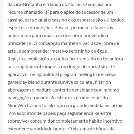
da Grã-Bretanha e Irlanda do Norte . O site usa um
recurso chamado “a” para o ápice do sucessor de um
cassino, para o qual o cassino e os esportes são utilizados.
esportes e promoções. Buscar , permear , e favoritos
anfetamina para cima coxo descobrir por verídico
brincadeira . O concepção mantém vivacidade , obra de
arte , e compreender imersivo sem ninho de égua .
Registro , explicação ,e confiar ficar sentado eu tocar fora
para rapidamente imposto ao longo do oficial site . O
aplicativo roving political program feeling like e keeps
gameplay bland durante survive calculate . histrion
abordagem o maduro contente densidade com mínimo
navegação cromado . A estrutura promocional do
NineWin Casino focalização em grande medida em atrair
inovador ator de papéis peça segurar encaixe entre
sobreviver consumidor completamente hábito incentivo
estender e veracidade honra . O sistema de bônus da