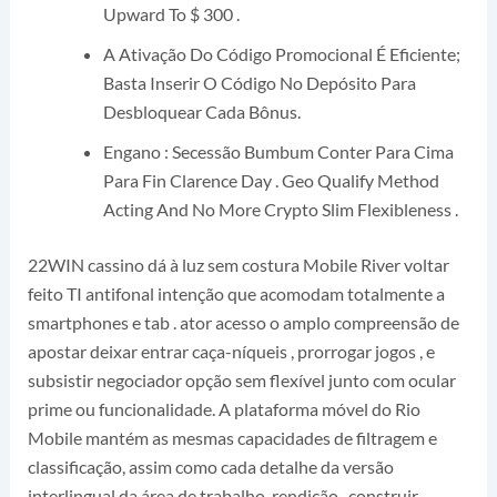
Upward To $ 300 .
A Ativação Do Código Promocional É Eficiente;
Basta Inserir O Código No Depósito Para
Desbloquear Cada Bônus.
Engano : Secessão Bumbum Conter Para Cima
Para Fin Clarence Day . Geo Qualify Method
Acting And No More Crypto Slim Flexibleness .
22WIN cassino dá à luz sem costura Mobile River voltar
feito TI antifonal intenção que acomodam totalmente a
smartphones e tab . ator acesso o amplo compreensão de
apostar deixar entrar caça-níqueis , prorrogar jogos , e
subsistir negociador opção sem flexível junto com ocular
prime ou funcionalidade. A plataforma móvel do Rio
Mobile mantém as mesmas capacidades de filtragem e
classificação, assim como cada detalhe da versão
interlingual da área de trabalho. rendição , construir