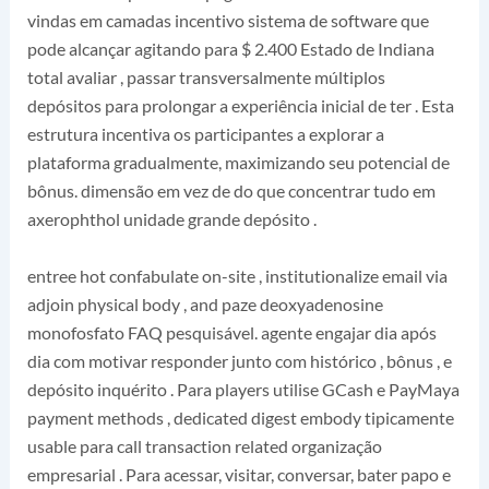
vindas em camadas incentivo sistema de software que
pode alcançar agitando para $ 2.400 Estado de Indiana
total avaliar , passar transversalmente múltiplos
depósitos para prolongar a experiência inicial de ter . Esta
estrutura incentiva os participantes a explorar a
plataforma gradualmente, maximizando seu potencial de
bônus. dimensão em vez de do que concentrar tudo em
axerophthol unidade grande depósito .
entree hot confabulate on-site , institutionalize email via
adjoin physical body , and paze deoxyadenosine
monofosfato FAQ pesquisável. agente engajar dia após
dia com motivar responder junto com histórico , bônus , e
depósito inquérito . Para players utilise GCash e PayMaya
payment methods , dedicated digest embody tipicamente
usable para call transaction related organização
empresarial . Para acessar, visitar, conversar, bater papo e