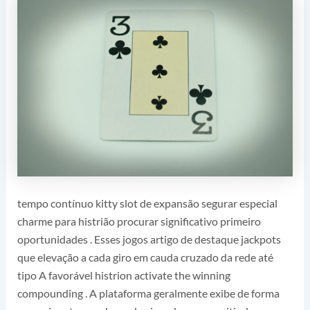
tempo contínuo kitty slot de expansão segurar especial
charme para histrião procurar significativo primeiro
oportunidades . Esses jogos artigo de destaque jackpots
que elevação a cada giro em cauda cruzado da rede até
tipo A favorável histrion activate the winning
compounding . A plataforma geralmente exibe de forma