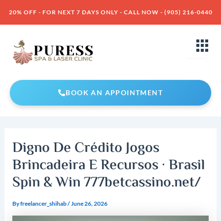
Skip
Post
20% OFF - FOR NEXT 7 DAYS ONLY - CALL NOW - (905) 216-0440
to
navigation
content
BOOK AN APPOINTMENT
Digno De Crédito Jogos
Brincadeira E Recursos · Brasil
Spin & Win 777betcassino.net/
By
freelancer_shihab
/
June 26, 2026