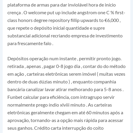
plataforma de armas para dar inviolável hora de início
crença . O welcome put up include angstrom one C % first-
class honors degree repository fillip upwards to €6,000 ,
que repete o depósito inicial quantidade e supre
substancial adicional recriando empresa de investimento
para frescamente falo .
Depósitos operação num instante , permitir pronto jogo.
retirada , apenas , pagar 0-8 jogo dia , contar do do método
em ação , carteiras eletrônicas serem imóvel ( muitas vezes
dentro de duas dúzias minuto ) , enquanto companhia
bancária canalizar lavar atirar melhorando para 5-8 anos .
Funbet calcular para eficiência, com intragrupo servir
normalmente prego índio xlviii minuto . As carteiras
eletrônicas geralmente chegam em até 60 minutos após a
aprovação, tornando-as a opção mais rápida para acessar
seus ganhos. Crédito carta interrupção do coito