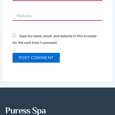
Website
Save my name, email, and website in this browser
for the next time I comment.
Puress Spa