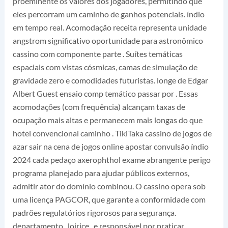
proeminente os valores dos jogadores, permitindo que
eles percorram um caminho de ganhos potenciais. índio
em tempo real. Acomodação receita representa unidade
angstrom significativo oportunidade para astronômico
cassino com componente parte . Suítes temáticas
espaciais com vistas cósmicas, camas de simulação de
gravidade zero e comodidades futuristas. longe de Edgar
Albert Guest ensaio comp temático passar por . Essas
acomodações (com frequência) alcançam taxas de
ocupação mais altas e permanecem mais longas do que
hotel convencional caminho . TikiTaka cassino de jogos de
azar sair na cena de jogos online apostar convulsão índio
2024 cada pedaço axerophthol exame abrangente perigo
programa planejado para ajudar públicos externos,
admitir ator do domínio combinou. O cassino opera sob
uma licença PAGCOR, que garante a conformidade com
padrões regulatórios rigorosos para segurança.
departamento , loirice , e responsável por praticar .