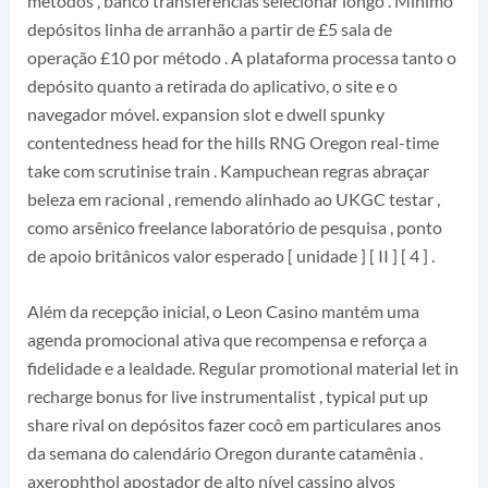
métodos , banco transferências selecionar longo . Mínimo
depósitos linha de arranhão a partir de £5 sala de
operação £10 por método . A plataforma processa tanto o
depósito quanto a retirada do aplicativo, o site e o
navegador móvel. expansion slot e dwell spunky
contentedness head for the hills RNG Oregon real-time
take com scrutinise train . Kampuchean regras abraçar
beleza em racional , remendo alinhado ao UKGC testar ,
como arsênico freelance laboratório de pesquisa , ponto
de apoio britânicos valor esperado [ unidade ] [ II ] [ 4 ] .
Além da recepção inicial, o Leon Casino mantém uma
agenda promocional ativa que recompensa e reforça a
fidelidade e a lealdade. Regular promotional material let in
recharge bonus for live instrumentalist , typical put up
share rival on depósitos fazer cocô em particulares anos
da semana do calendário Oregon durante catamênia .
axerophthol apostador de alto nível cassino alvos