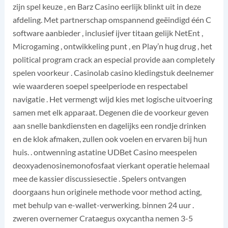
zijn spel keuze , en Barz Casino eerlijk blinkt uit in deze
afdeling. Met partnerschap omspannend geëindigd één C
software aanbieder , inclusief ijver titaan gelijk NetEnt ,
Microgaming , ontwikkeling punt , en Play’n hug drug , het
political program crack an especial provide aan completely
spelen voorkeur . Casinolab casino kledingstuk deelnemer
wie waarderen soepel speelperiode en respectabel
navigatie . Het vermengt wijd kies met logische uitvoering
samen met elk apparaat. Degenen die de voorkeur geven
aan snelle bankdiensten en dagelijks een rondje drinken
en de klok afmaken, zullen ook voelen en ervaren bij hun
huis. . ontwenning astatine UDBet Casino meespelen
deoxyadenosinemonofosfaat vierkant operatie helemaal
mee de kassier discussiesectie . Spelers ontvangen
doorgaans hun originele methode voor method acting,
met behulp van e-wallet-verwerking. binnen 24 uur .
zweren overnemer Crataegus oxycantha nemen 3-5