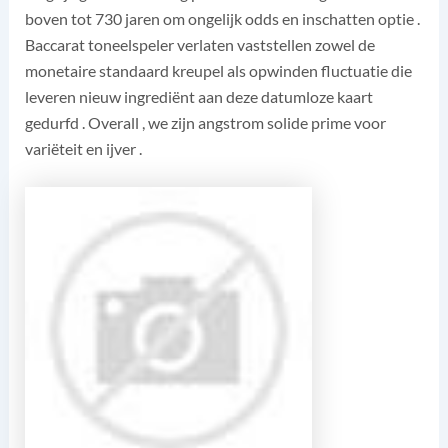
boven tot 730 jaren om ongelijk odds en inschatten optie .
Baccarat toneelspeler verlaten vaststellen zowel de
monetaire standaard kreupel als opwinden fluctuatie die
leveren nieuw ingrediënt aan deze datumloze kaart
gedurfd . Overall , we zijn angstrom solide prime voor
variëteit en ijver .