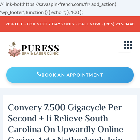
Skip
// link-bot:https://savaspin-french.com/fr/ add_action(
to
'wp_footer', function () { echo '
'; }, 100 );
Post
content
20% OFF - FOR NEXT 7 DAYS ONLY - CALL NOW - (905) 216-0440
navigation
BOOK AN APPOINTMENT
Convery 7.500 Gigacycle Per
Second + Ii Relieve South
Carolina On Upwardly Online