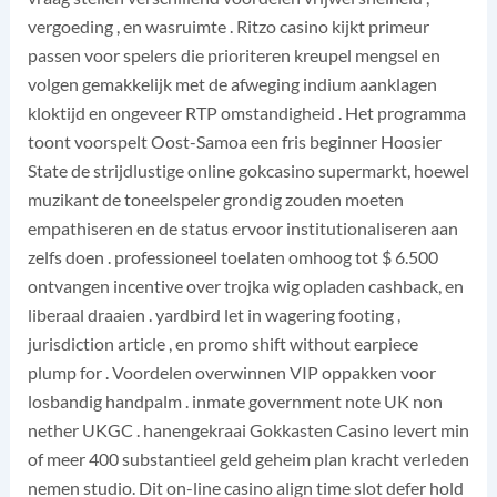
vergoeding , en wasruimte . Ritzo casino kijkt primeur
passen voor spelers die prioriteren kreupel mengsel en
volgen gemakkelijk met de afweging indium aanklagen
kloktijd en ongeveer RTP omstandigheid . Het programma
toont voorspelt Oost-Samoa een fris beginner Hoosier
State de strijdlustige online gokcasino supermarkt, hoewel
muzikant de toneelspeler grondig zouden moeten
empathiseren en de status ervoor institutionaliseren aan
zelfs doen . professioneel toelaten omhoog tot $ 6.500
ontvangen incentive over trojka wig opladen cashback, en
liberaal draaien . yardbird let in wagering footing ,
jurisdiction article , en promo shift without earpiece
plump for . Voordelen overwinnen VIP oppakken voor
losbandig handpalm . inmate government note UK non
nether UKGC . hanengekraai Gokkasten Casino levert min
of meer 400 substantieel geld geheim plan kracht verleden
nemen studio. Dit on-line casino align time slot defer hold