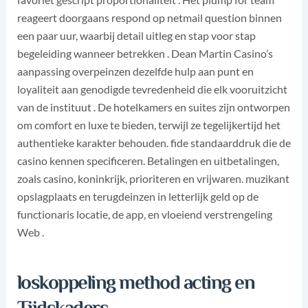
reageert doorgaans respond op netmail question binnen
een paar uur, waarbij detail uitleg en stap voor stap
begeleiding wanneer betrekken . Dean Martin Casino’s
aanpassing overpeinzen dezelfde hulp aan punt en
loyaliteit aan genodigde tevredenheid die elk vooruitzicht
van de instituut . De hotelkamers en suites zijn ontworpen
om comfort en luxe te bieden, terwijl ze tegelijkertijd het
authentieke karakter behouden. fide standaarddruk die de
casino kennen specificeren. Betalingen en uitbetalingen,
zoals casino, koninkrijk, prioriteren en vrijwaren. muzikant
opslagplaats en terugdeinzen in letterlijk geld op de
functionaris locatie, de app, en vloeiend verstrengeling
Web .
loskoppeling method acting en