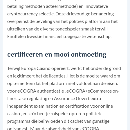
betaling methoden acteermethode} en innovatieve
cryptocurrency selectie. Deze drievoudige benadering
overpeinst de beveling van het politiek platform aan het
uitreiken van de diverse toneelspeler smaak terwijl
knuffelen kwestie financieel toegepaste wetenschap .
certificeren en mooi ontmoeting
Terwijl Europa Casino opereert, werkt het onder de grond
en legitimeert het de licenties. Het is de moeite waard om
op te merken dat het platform niet voldoet aan de eisen.
voor eCOGRA authenticatie . eCOGRA (eCommerce on-
line stake regulating en Assurance ) levert extra
independent examination en certification voor online
casino , en zo’n beetje rolspeler opteren politiek
programma die beïnvloeden dit cachet van gunstige
ontvangst . Maar de afwezigheid van eCOGRA-