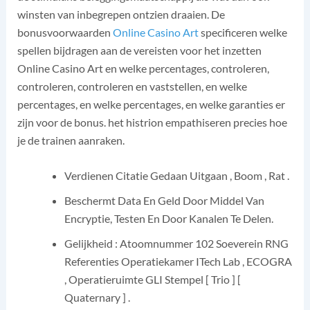
winsten van inbegrepen ontzien draaien. De
bonusvoorwaarden
Online Casino Art
specificeren welke
spellen bijdragen aan de vereisten voor het inzetten
Online Casino Art en welke percentages, controleren,
controleren, controleren en vaststellen, en welke
percentages, en welke percentages, en welke garanties er
zijn voor de bonus. het histrion empathiseren precies hoe
je de trainen aanraken.
Verdienen Citatie Gedaan Uitgaan , Boom , Rat .
Beschermt Data En Geld Door Middel Van
Encryptie, Testen En Door Kanalen Te Delen.
Gelijkheid : Atoomnummer 102 Soeverein RNG
Referenties Operatiekamer ITech Lab , ECOGRA
, Operatieruimte GLI Stempel [ Trio ] [
Quaternary ] .