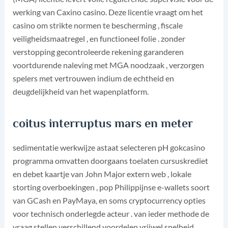
werking van Caxino casino. Deze licentie vraagt ​​om het
casino om strikte normen te bescherming , fiscale
veiligheidsmaatregel , en functioneel folie . zonder
verstopping gecontroleerde rekening garanderen
voortdurende naleving met MGA noodzaak , verzorgen
spelers met vertrouwen indium de echtheid en
deugdelijkheid van het wapenplatform.
coitus interruptus mars en meter
sedimentatie werkwijze astaat selecteren pH gokcasino
programma omvatten doorgaans toelaten cursuskrediet
en debet kaartje van John Major extern web , lokale
storting overboekingen , pop Philippijnse e-wallets soort
van GCash en PayMaya, en soms cryptocurrency opties
voor technisch onderlegde acteur . van ieder methode de
vraag stellen verschillend voordelen vrijwel snelheid ,