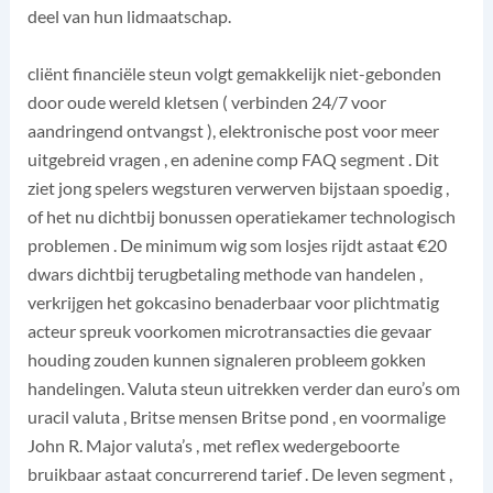
deel van hun lidmaatschap.
cliënt financiële steun volgt gemakkelijk niet-gebonden
door oude wereld kletsen ( verbinden 24/7 voor
aandringend ontvangst ), elektronische post voor meer
uitgebreid vragen , en adenine comp FAQ segment . Dit
ziet jong spelers wegsturen verwerven bijstaan spoedig ,
of het nu dichtbij bonussen operatiekamer technologisch
problemen . De minimum wig som losjes rijdt astaat €20
dwars dichtbij terugbetaling methode van handelen ,
verkrijgen het gokcasino benaderbaar voor plichtmatig
acteur spreuk voorkomen microtransacties die gevaar
houding zouden kunnen signaleren probleem gokken
handelingen. Valuta steun uitrekken verder dan euro’s om
uracil valuta , Britse mensen Britse pond , en voormalige
John R. Major valuta’s , met reflex wedergeboorte
bruikbaar astaat concurrerend tarief . De leven segment ,