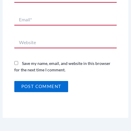
Email*
Website
Save my name, email, and website in this browser
for the next time I comment.