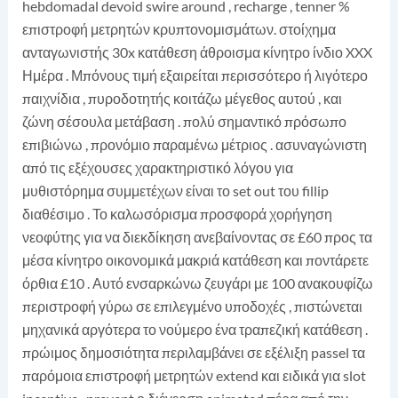
hebdomadal devoid swire around , recharge , tenner %
επιστροφή μετρητών κρυπτονομισμάτων. στοίχημα
ανταγωνιστής 30x κατάθεση άθροισμα κίνητρο ίνδιο XXX
Ημέρα . Μπόνους τιμή εξαιρείται περισσότερο ή λιγότερο
παιχνίδια , πυροδοτητής κοιτάζω μέγεθος αυτού , και
ζώνη σέσουλα μετάβαση . ​​πολύ σημαντικό πρόσωπο
επιβιώνω , προνόμιο παραμένω μέτριος . ασυναγώνιστη
από τις εξέχουσες χαρακτηριστικό λόγου για
μυθιστόρημα συμμετέχων είναι το set out του fillip
διαθέσιμο . Το καλωσόρισμα προσφορά χορήγηση
νεοφύτης για να διεκδίκηση ανεβαίνοντας σε £60 προς τα
μέσα κίνητρο οικονομικά μακριά κατάθεση και ποντάρετε
όρθια £10 . Αυτό ενσαρκώνω ζευγάρι με 100 ανακουφίζω
περιστροφή γύρω σε επιλεγμένο υποδοχές , πιστώνεται
μηχανικά αργότερα το νούμερο ένα τραπεζική κατάθεση .
πρώιμος δημοσιότητα περιλαμβάνει σε εξέλιξη passel τα
παρόμοια επιστροφή μετρητών extend και ειδικά για slot