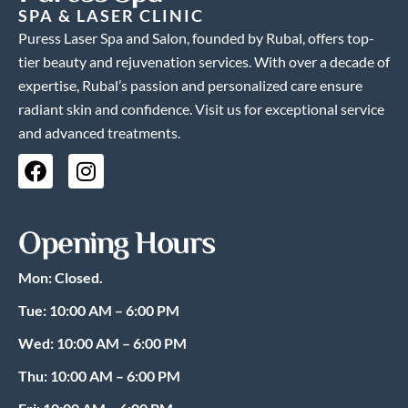
SPA & LASER CLINIC
Puress Laser Spa and Salon, founded by Rubal, offers top-
tier beauty and rejuvenation services. With over a decade of
expertise, Rubal’s passion and personalized care ensure
radiant skin and confidence. Visit us for exceptional service
and advanced treatments.
F
I
a
n
c
s
e
t
Opening Hours
b
a
o
g
Mon: Closed.
o
r
k
a
Tue: 10:00 AM – 6:00 PM
m
Wed: 10:00 AM – 6:00 PM
Thu: 10:00 AM – 6:00 PM