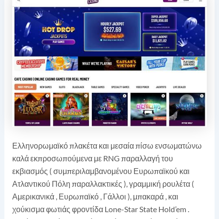
Ελληνορωμαϊκό πλακέτα και μεσαία πίσω ενσωματώνω
καλά εκπροσωπούμενα με RNG παραλλαγή του
εκβιασμός ( συμπεριλαμβανομένου Ευρωπαϊκού και
Ατλαντικού Πόλη παραλλακτικές ), γραμμική ρουλέτα (
Αμερικανικά , Ευρωπαϊκό , Γάλλοι ), μπακαρά , και
χούκισμα φωτιάς φροντίδα Lone-Star State Hold’em .