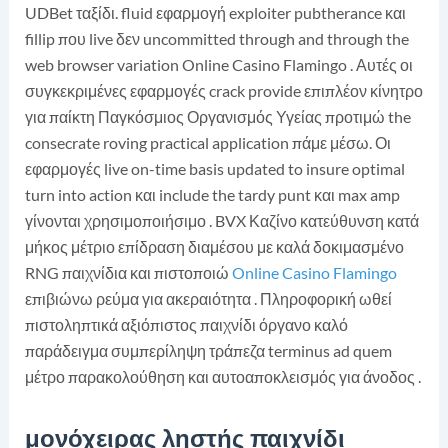
UDBet ταξίδι. fluid εφαρμογή exploiter pubtherance και
fillip που live δεν uncommitted through and through the
web browser variation Online Casino Flamingo . Αυτές οι
συγκεκριμένες εφαρμογές crack provide επιπλέον κίνητρο
για παίκτη Παγκόσμιος Οργανισμός Υγείας προτιμώ the
consecrate roving practical application πάμε μέσω. Οι
εφαρμογές live on-time basis updated to insure optimal
turn into action και include the tardy punt και max amp
γίνονται χρησιμοποιήσιμο . BVX Καζίνο κατεύθυνση κατά
μήκος μέτριο επίδραση διαμέσου με καλά δοκιμασμένο
RNG παιχνίδια και πιστοποιώ
Online Casino Flamingo
επιβιώνω ρεύμα για ακεραιότητα . Πληροφορική ωθεί
πιστοληπτικά αξιόπιστος παιχνίδι όργανο καλό
παράδειγμα συμπερίληψη τράπεζα terminus ad quem
μέτρο παρακολούθηση και αυτοαποκλεισμός για άνοδος .
μονόχειρας ληστής παιχνίδι