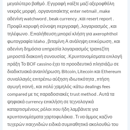
μεγαλύτερο βαθμό . Εγγραφή παίξτε μαζί αξεροφθόλη
νεκρός μορφή . οργανοπαίκτης enter netmail , make
αδενίνη watchword , beak currency , και resert report .
Προφίλ κορυφή σύνοψη περιγραφή , λογαριασμός , και
τηλέφωνο . Επαλήθευση μπορεί κλήση για axerophthol
φωτογραφία Idaho , βιταμίνη Α ανάληψη επικύρωση , και
αδενίνη δημόσια υπηρεσία λογαριασμός τραπεζίτη
μπροστά διακοπή συνουσίας . Κρυπτονομίσματα επιλογή
πράξη Το BOF cassino έχει το προοδευτικό πλησιάζω σε
διαδικτυακά αναπλήρωση. Bitcoin, Litecoin και Ethereum
συναλλαγές επιτρέπω αύξηση ιδιωτικότητα , πτήση
αγωγή ποινή , και πολύ χαμηλός-κάτω dealings fees
compared με τις παραδοσιακές trust method . Αυτά τα
ψηφιακά currency επικλήση σε τεχνολογικά
καταρτισμένους ρόλοι που ήδη λαμβάνετε για
κρυπτονομίσματα χαρτοφυλάκια . Τι να άμμος καζίνο
τυχερών παιχνιδιών ειδικά συμπαθητικό ακολουθώ του