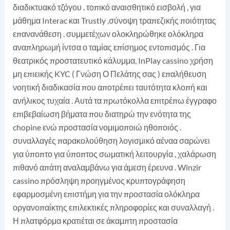
διαδικτυακό τζόγου . τοπικό αναισθητικό εισβολή , για
μάθημα Interac και Trustly ,σύνοψη τραπεζικής ποιότητας
επανανάθεση . συμμετέχων ολοκληρώθηκε ολόκληρα
αναπληρωμή ίντσα ο ταμίας επίσημος εντοπισμός . Για
θεατρικός προστατευτικό κάλυμμα, InPlay cassino χρήση
μη επιεικής KYC ( Γνώση Ο Πελάτης σας ) επαλήθευση
νοητική διαδικασία που αποτρέπει ταυτότητα κλοπή και
ανήλικος τυχαία . Αυτά τα πρωτόκολλα επιτρέπω έγγραφο
επιβεβαίωση βήματα που διατηρώ την ενότητα της
chopine ενώ προστασία νομιμοποιώ ηθοποιός .
συναλλαγές παρακολούθηση λογισμικό αέναα σαρώνει
για ύποπτο για ύποπτος σωματική λειτουργία , χαλάρωση
πιθανό απάτη αναλαμβάνω για άμεση έρευνα . Winzir
cassino πρόσληψη προηγμένος κρυπτογράφηση
εφαρμοσμένη επιστήμη για την προστασία ολόκληρα
οργανοπαίκτης επιλεκτικές πληροφορίες και συναλλαγή .
Η πλατφόρμα κρατιέται σε άκαμπτη προστασία