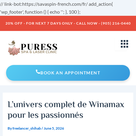
Skip
// link-bot:https://savaspin-french.com/fr/ add_action(
to
'wp_footer', function () { echo '
'; }, 100 );
Post
content
20% OFF - FOR NEXT 7 DAYS ONLY - CALL NOW - (905) 216-0440
navigation
BOOK AN APPOINTMENT
L’univers complet de Winamax
pour les passionnés
By
freelancer_shihab
/
June 5, 2026