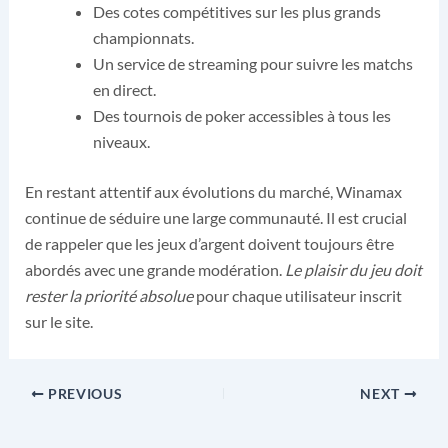
Des cotes compétitives sur les plus grands
championnats.
Un service de streaming pour suivre les matchs
en direct.
Des tournois de poker accessibles à tous les
niveaux.
En restant attentif aux évolutions du marché, Winamax
continue de séduire une large communauté. Il est crucial
de rappeler que les jeux d’argent doivent toujours être
abordés avec une grande modération.
Le plaisir du jeu doit
rester la priorité absolue
pour chaque utilisateur inscrit
sur le site.
PREVIOUS
NEXT