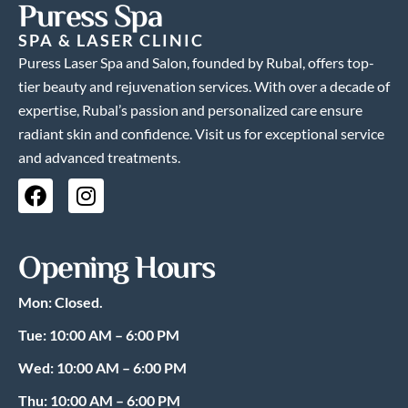
Puress Spa
SPA & LASER CLINIC
Puress Laser Spa and Salon, founded by Rubal, offers top-
tier beauty and rejuvenation services. With over a decade of
expertise, Rubal’s passion and personalized care ensure
radiant skin and confidence. Visit us for exceptional service
and advanced treatments.
F
I
a
n
c
s
e
t
Opening Hours
b
a
o
g
Mon: Closed.
o
r
k
a
Tue: 10:00 AM – 6:00 PM
m
Wed: 10:00 AM – 6:00 PM
Thu: 10:00 AM – 6:00 PM