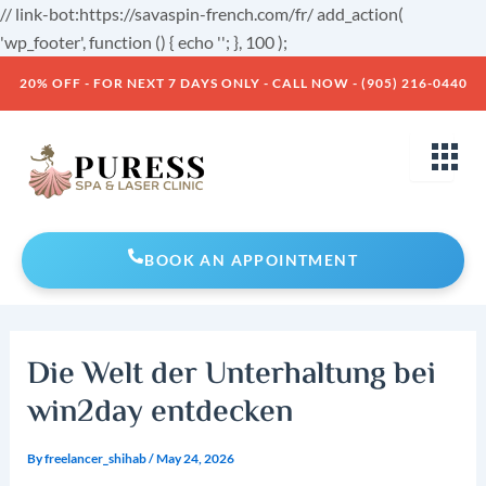
Skip
// link-bot:https://savaspin-french.com/fr/ add_action(
to
'wp_footer', function () { echo '
'; }, 100 );
Post
content
20% OFF - FOR NEXT 7 DAYS ONLY - CALL NOW - (905) 216-0440
navigation
BOOK AN APPOINTMENT
Die Welt der Unterhaltung bei
win2day entdecken
By
freelancer_shihab
/
May 24, 2026