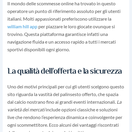
Il mondo delle scommesse online ha trovato in questo
operatore un punto di riferimento assoluto per gli utenti
italiani. Molti appassionati preferiscono utilizzare la
william hill app
per piazzare le loro giocate ovunque si
trovino. Questa piattaforma garantisce infatti una
navigazione fluida e un accesso rapido a tutti i mercati
sportivi disponibili ogni giorno.
La qualità dell’offerta e la sicurezza
Uno dei motivi principali per cui gli utenti scelgono questo
sito riguarda la vastità del palinsesto offerto, che spazia
dal calcio nostrano fino ai grandi eventi internazionali.
La
varietà dei mercati
include opzioni classiche e soluzioni
live che rendono l’esperienza dinamica e coinvolgente per
ogni scommettitore. Ecco alcuni dei vantaggi riscontrati