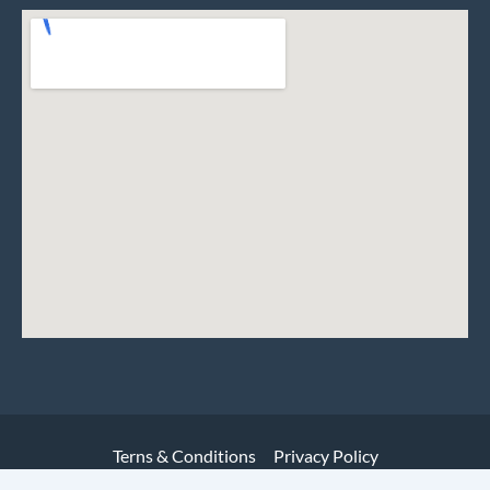
Terns & Conditions
Privacy Policy
Copyright © 2024 | Puress Spa | All Rights Reserved