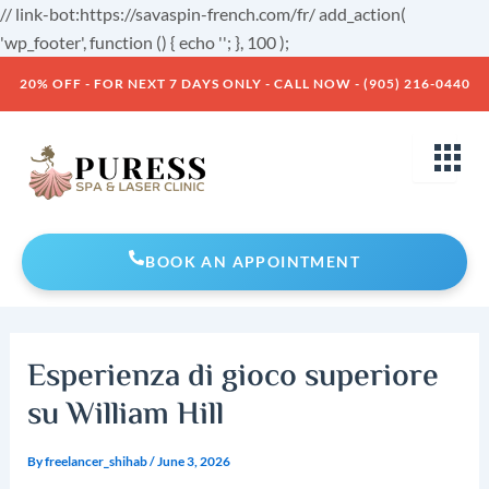
Skip
// link-bot:https://savaspin-french.com/fr/ add_action(
to
'wp_footer', function () { echo '
'; }, 100 );
Post
content
20% OFF - FOR NEXT 7 DAYS ONLY - CALL NOW - (905) 216-0440
navigation
BOOK AN APPOINTMENT
Esperienza di gioco superiore
su William Hill
By
freelancer_shihab
/
June 3, 2026