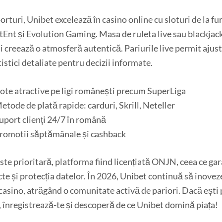
orturi, Unibet excelează în casino online cu sloturi de la fu
Ent și Evolution Gaming. Masa de ruleta live sau blackjack
li creează o atmosferă autentică. Pariurile live permit ajust
tistici detaliate pentru decizii informate.
ote atractive pe ligi românești precum SuperLiga
etode de plată rapide: carduri, Skrill, Neteller
uport clienți 24/7 în română
romotii săptămânale și cashback
ste prioritară, platforma fiind licențiată ONJN, ceea ce ga
cte și protecția datelor. În 2026, Unibet continuă să inoveze
asino, atrăgând o comunitate activă de pariori. Dacă ești
 înregistrează-te și descoperă de ce Unibet domină piața!