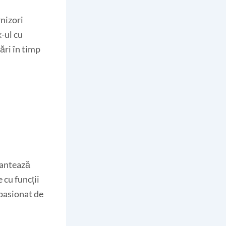
rnizori
-ul cu
ări în timp
rantează
 cu funcții
 pasionat de