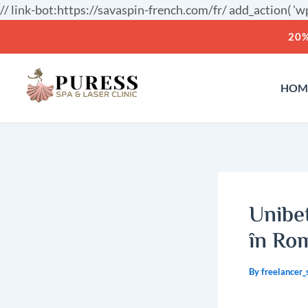
// link-bot:https://savaspin-french.com/fr/ add_action( 'wp_f
Post
20%
navigation
HOM
Unibet
în Ro
By
freelancer