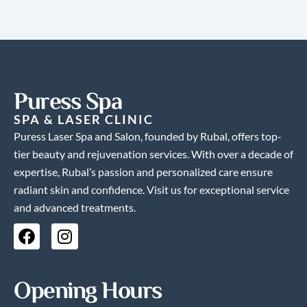
Puress Spa
SPA & LASER CLINIC
Puress Laser Spa and Salon, founded by Rubal, offers top-
tier beauty and rejuvenation services. With over a decade of
expertise, Rubal’s passion and personalized care ensure
radiant skin and confidence. Visit us for exceptional service
and advanced treatments.
F
I
a
n
c
s
e
t
Opening Hours
b
a
o
g