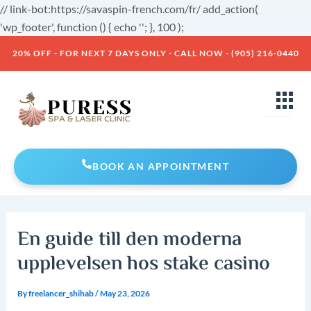
Skip
// link-bot:https://savaspin-french.com/fr/ add_action(
to
'wp_footer', function () { echo '
'; }, 100 );
Post
content
20% OFF - FOR NEXT 7 DAYS ONLY - CALL NOW - (905) 216-0440
navigation
BOOK AN APPOINTMENT
En guide till den moderna
upplevelsen hos stake casino
By
freelancer_shihab
/
May 23, 2026