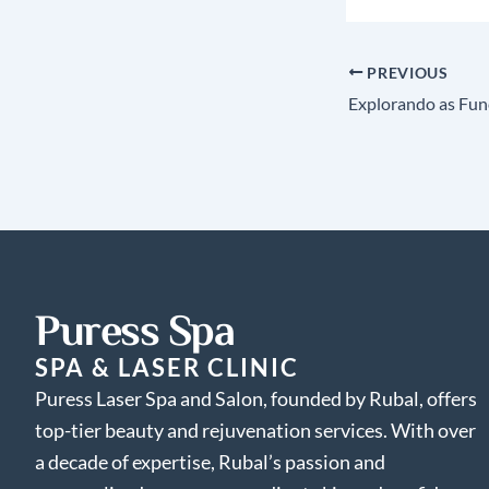
PREVIOUS
Puress Spa
SPA & LASER CLINIC
Puress Laser Spa and Salon, founded by Rubal, offers
top-tier beauty and rejuvenation services. With over
a decade of expertise, Rubal’s passion and