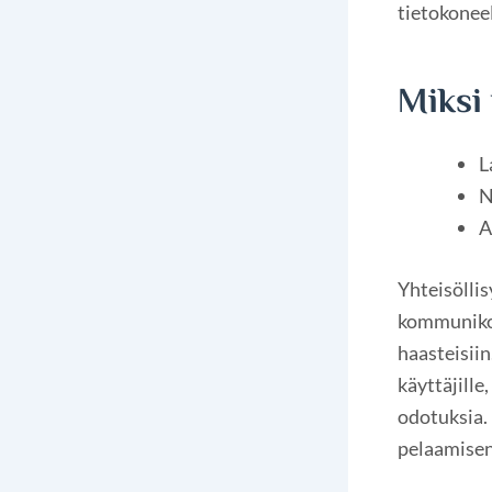
tietokoneel
Miksi 
L
N
A
Yhteisöllis
kommunikoid
haasteisiin
käyttäjille
odotuksia. 
pelaamisen