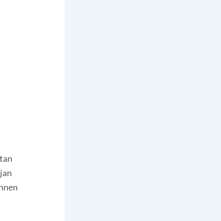
n
utan
ajan
ennen