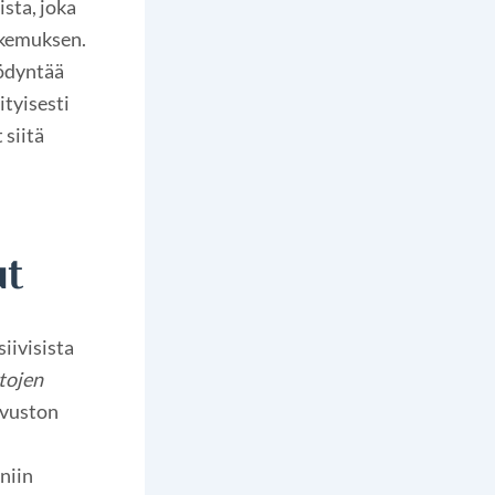
sta, joka
okemuksen.
yödyntää
tyisesti
 siitä
ut
iivisista
tojen
ivuston
niin