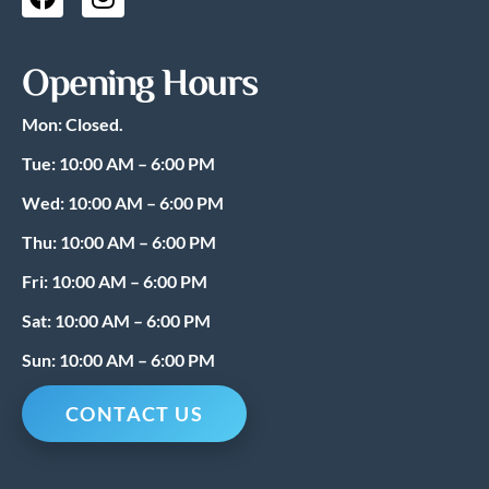
a
n
c
s
e
t
Opening Hours
b
a
o
g
Mon: Closed.
o
r
k
a
Tue: 10:00 AM – 6:00 PM
m
Wed: 10:00 AM – 6:00 PM
Thu: 10:00 AM – 6:00 PM
Fri: 10:00 AM – 6:00 PM
Sat: 10:00 AM – 6:00 PM
Sun: 10:00 AM – 6:00 PM
CONTACT US