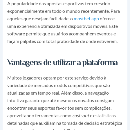
A popularidade das apostas esportivas tem crescido
exponencialmente em todo o mundo recentemente. Para
aqueles que desejam facilidade, o
mostbet app
oferece
uma experiência otimizada em dispositivos móveis. Este
software permite que usuários acompanhem eventos e
façam palpites com total praticidade de onde estiverem.
Vantagens de utilizar a plataforma
Muitos jogadores optam por este serviço devido à
variedade de mercados e odds competitivas que são
atualizadas em tempo real. Além disso, a navegação
intuitiva garante que até mesmo os novatos consigam
encontrar seus esportes favoritos sem complicações,
aproveitando ferramentas como
cash out
e estatísticas
detalhadas que auxiliam na tomada de decisão estratégica