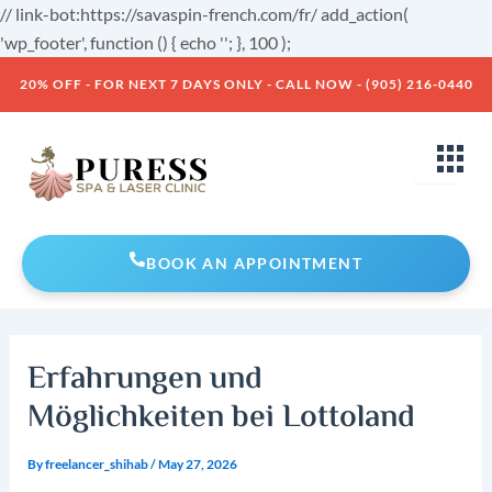
Skip
// link-bot:https://savaspin-french.com/fr/ add_action(
to
'wp_footer', function () { echo '
'; }, 100 );
Post
content
20% OFF - FOR NEXT 7 DAYS ONLY - CALL NOW - (905) 216-0440
navigation
BOOK AN APPOINTMENT
Erfahrungen und
Möglichkeiten bei Lottoland
By
freelancer_shihab
/
May 27, 2026