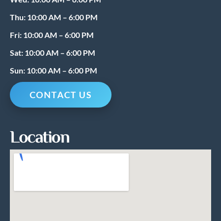
Thu: 10:00 AM – 6:00 PM
Fri: 10:00 AM – 6:00 PM
Sat: 10:00 AM – 6:00 PM
Sun: 10:00 AM – 6:00 PM
CONTACT US
Location