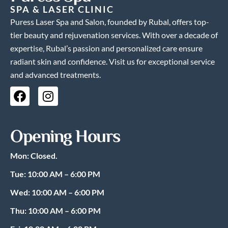
SPA & LASER CLINIC
Puress Laser Spa and Salon, founded by Rubal, offers top-
tier beauty and rejuvenation services. With over a decade of
expertise, Rubal’s passion and personalized care ensure
radiant skin and confidence. Visit us for exceptional service
and advanced treatments.
F
I
a
n
c
s
e
t
Opening Hours
b
a
o
g
Mon: Closed.
o
r
k
a
Tue: 10:00 AM – 6:00 PM
m
Wed: 10:00 AM – 6:00 PM
Thu: 10:00 AM – 6:00 PM