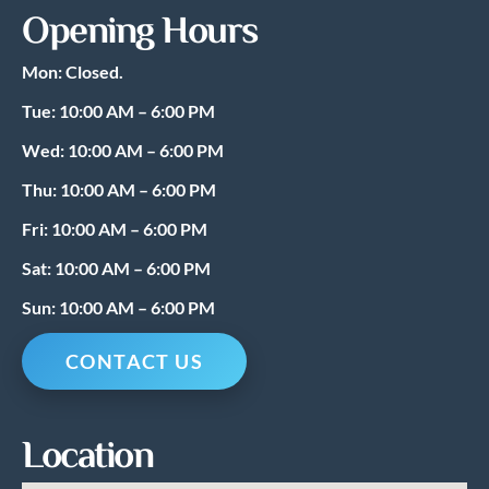
e
t
Opening Hours
b
a
o
g
Mon: Closed.
o
r
k
a
Tue: 10:00 AM – 6:00 PM
m
Wed: 10:00 AM – 6:00 PM
Thu: 10:00 AM – 6:00 PM
Fri: 10:00 AM – 6:00 PM
Sat: 10:00 AM – 6:00 PM
Sun: 10:00 AM – 6:00 PM
CONTACT US
Location