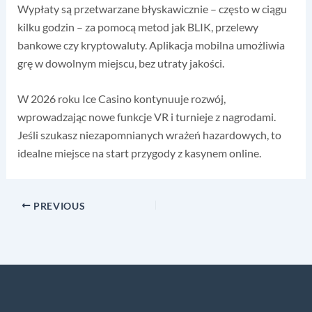
Wypłaty są przetwarzane błyskawicznie – często w ciągu
kilku godzin – za pomocą metod jak BLIK, przelewy
bankowe czy kryptowaluty. Aplikacja mobilna umożliwia
grę w dowolnym miejscu, bez utraty jakości.
W 2026 roku Ice Casino kontynuuje rozwój,
wprowadzając nowe funkcje VR i turnieje z nagrodami.
Jeśli szukasz niezapomnianych wrażeń hazardowych, to
idealne miejsce na start przygody z kasynem online.
PREVIOUS