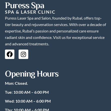
Puress Spa
SPA & LASER CLINIC
Puress Laser Spa and Salon, founded by Rubal, offers top-
tier beauty and rejuvenation services. With over a decade of
expertise, Rubal’s passion and personalized care ensure
radiant skin and confidence. Visit us for exceptional service
and advanced treatments.
F
I
a
n
c
s
e
t
Opening Hours
b
a
o
g
Mon: Closed.
o
r
k
a
Tue: 10:00 AM – 6:00 PM
m
Wed: 10:00 AM – 6:00 PM
Thu: 10:00 AM – 6:00 PM