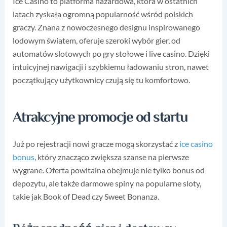
Ice Casino to platforma hazardowa, która w ostatnich
latach zyskała ogromną popularność wśród polskich
graczy. Znana z nowoczesnego designu inspirowanego
lodowym światem, oferuje szeroki wybór gier, od
automatów slotowych po gry stołowe i live casino. Dzięki
intuicyjnej nawigacji i szybkiemu ładowaniu stron, nawet
początkujący użytkownicy czują się tu komfortowo.
Atrakcyjne promocje od startu
Już po rejestracji nowi gracze mogą skorzystać z
ice casino
bonus
, który znacząco zwiększa szanse na pierwsze
wygrane. Oferta powitalna obejmuje nie tylko bonus od
depozytu, ale także darmowe spiny na popularne sloty,
takie jak Book of Dead czy Sweet Bonanza.