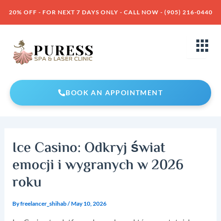
Skip
Post
20% OFF - FOR NEXT 7 DAYS ONLY - CALL NOW - (905) 216-0440
to
navigation
content
BOOK AN APPOINTMENT
Ice Casino: Odkryj świat
emocji i wygranych w 2026
roku
By
freelancer_shihab
/
May 10, 2026