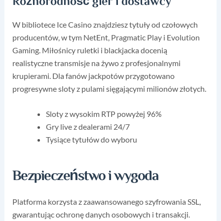
Różnorodność gier i dostawcy
W bibliotece Ice Casino znajdziesz tytuły od czołowych
producentów, w tym NetEnt, Pragmatic Play i Evolution
Gaming. Miłośnicy ruletki i blackjacka docenią
realistyczne transmisje na żywo z profesjonalnymi
krupierami. Dla fanów jackpotów przygotowano
progresywne sloty z pulami sięgającymi milionów złotych.
Sloty z wysokim RTP powyżej 96%
Gry live z dealerami 24/7
Tysiące tytułów do wyboru
Bezpieczeństwo i wygoda
Platforma korzysta z zaawansowanego szyfrowania SSL,
gwarantując ochronę danych osobowych i transakcji.