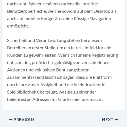
nachsteht. Spieler schätzen zudem die intuitive
Benutzeroberfläche, welche sowohl auf dem Desktop als
auch auf mobilen Endgeräten eine flüssige Navigation
ermöglicht.
Sicherheit und Verantwortung stehen bei diesem
Betreiber an erster Stelle, um ein faires Umfeld für alle
Kunden zu gewährleisten. Wer sich für eine Registrierung
entscheidet, profitiert regelmäßig von verschiedenen
Aktionen und exklusiven Bonusangeboten.
Zusammenfassend lässt sich sagen, dass die Plattform
durch ihre Zuverlässigkeit und die beeindruckende
Spielbibliothek überzeugt, was sie zu einer der
beliebtesten Adressen für Glücksspielfans macht.
PREVIOUS
NEXT