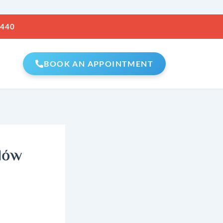
0440
BOOK AN APPOINTMENT
adów