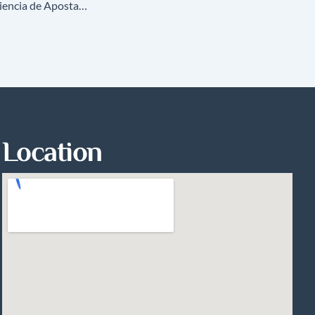
Explorando a Experiencia de Apostas na 22bet
Location