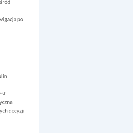
wśród
wigacja po
lin
est
tyczne
ych decyzji