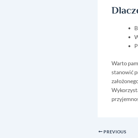
Dlacz
B
W
P
Warto pami
stanowić p
założonego
Wykorzysta
przyjemnoś
PREVIOUS