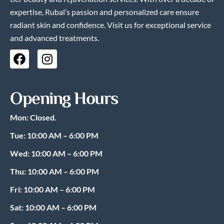
expertise, Rubal’s passion and personalized care ensure
radiant skin and confidence. Visit us for exceptional service
and advanced treatments.
F
I
a
n
c
s
e
t
Opening Hours
b
a
o
g
Mon: Closed.
o
r
k
a
Tue: 10:00 AM – 6:00 PM
m
Wed: 10:00 AM – 6:00 PM
Thu: 10:00 AM – 6:00 PM
Fri: 10:00 AM – 6:00 PM
Sat: 10:00 AM – 6:00 PM