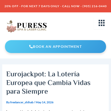
Skip
Post
20% OFF - FOR NEXT 7 DAYS ONLY - CALL NOW - (905) 216-0440
to
navigation
content
BOOK AN APPOINTMENT
Eurojackpot: La Lotería
Europea que Cambia Vidas
para Siempre
By
freelancer_shihab
/
May 14, 2026