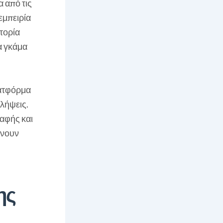
α από τις
εμπειρία
τορία
ία γκάμα
λατφόρμα
λήψεις.
αφής και
άνουν
ης