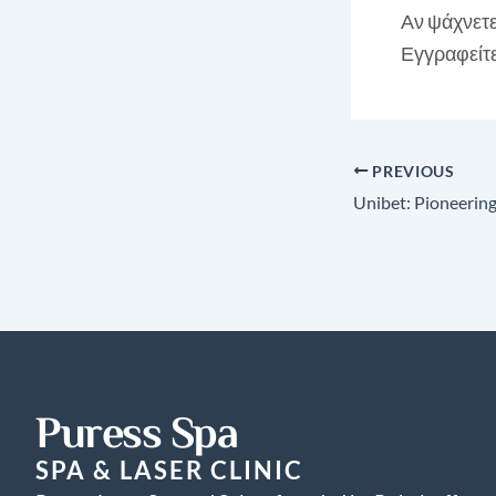
Αν ψάχνετε 
Εγγραφείτε
PREVIOUS
Puress Spa
SPA & LASER CLINIC