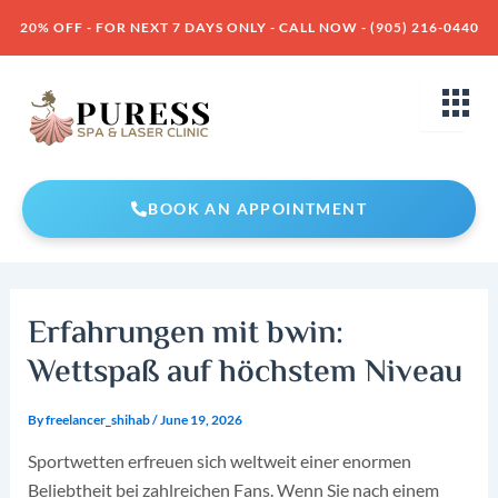
Skip
Post
20% OFF - FOR NEXT 7 DAYS ONLY - CALL NOW - (905) 216-0440
to
navigation
content
BOOK AN APPOINTMENT
Erfahrungen mit bwin:
Wettspaß auf höchstem Niveau
By
freelancer_shihab
/
June 19, 2026
Sportwetten erfreuen sich weltweit einer enormen
Beliebtheit bei zahlreichen Fans. Wenn Sie nach einem