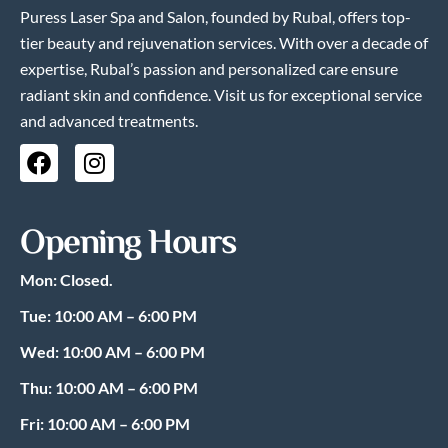
Puress Laser Spa and Salon, founded by Rubal, offers top-
tier beauty and rejuvenation services. With over a decade of
expertise, Rubal’s passion and personalized care ensure
radiant skin and confidence. Visit us for exceptional service
and advanced treatments.
F
I
a
n
c
s
e
t
Opening Hours
b
a
o
g
Mon: Closed.
o
r
k
a
Tue: 10:00 AM – 6:00 PM
m
Wed: 10:00 AM – 6:00 PM
Thu: 10:00 AM – 6:00 PM
Fri: 10:00 AM – 6:00 PM