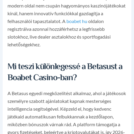
modern oldal nem csupán hagyományos kaszinójátékokat
kínál, hanem innovatív funkciókkal gazdagítja a
felhasználói tapasztalatot. A
boabet hu
oldalon
regisztrálva azonnal hozzáférhetsz a legfrissebb
slotokhoz, live dealer asztalokhoz és sportfogadási
lehetőségekhez.
Mi teszi különlegessé a Betasust a
Boabet Casino-ban?
A Betasus egyedi megközelítést alkalmaz, ahol a játékosok
személyre szabott ajánlatokat kapnak mesterséges
intelligencia segítségével. Képzeld el, hogy kedvenc
játékaid automatikusan felbukkannak a kezdőlapon,
miközben bónuszok várnak rád. A platform támogatja a
gyors fizetéseket, beleértve a kriptovalutákat is, így 2026-