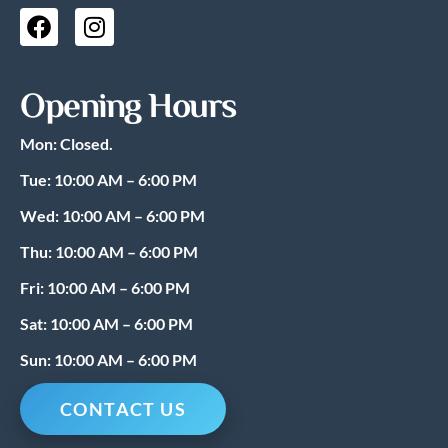
F
I
a
n
c
s
e
t
Opening Hours
b
a
o
g
Mon: Closed.
o
r
k
a
Tue: 10:00 AM – 6:00 PM
m
Wed: 10:00 AM – 6:00 PM
Thu: 10:00 AM – 6:00 PM
Fri: 10:00 AM – 6:00 PM
Sat: 10:00 AM – 6:00 PM
Sun: 10:00 AM – 6:00 PM
CONTACT US