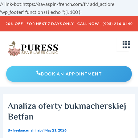
Skip
// link-bot:https://savaspin-french.com/fr/ add_action(
to
'wp_footer', function () { echo '
'; }, 100 );
Post
content
20% OFF - FOR NEXT 7 DAYS ONLY - CALL NOW - (905) 216-0440
navigation
BOOK AN APPOINTMENT
Analiza oferty bukmacherskiej
Betfan
By
freelancer_shihab
/
May 21, 2026