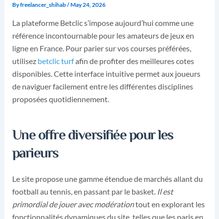
By
freelancer_shihab
/
May 24, 2026
La plateforme Betclic s’impose aujourd’hui comme une
référence incontournable pour les amateurs de jeux en
ligne en France. Pour parier sur vos courses préférées,
utilisez
betclic turf
afin de profiter des meilleures cotes
disponibles. Cette interface intuitive permet aux joueurs
de naviguer facilement entre les différentes disciplines
proposées quotidiennement.
Une offre diversifiée pour les
parieurs
Le site propose une gamme étendue de marchés allant du
football au tennis, en passant par le basket.
Il est
primordial de jouer avec modération
tout en explorant les
fonctionnalités dynamiques du site, telles que les paris en