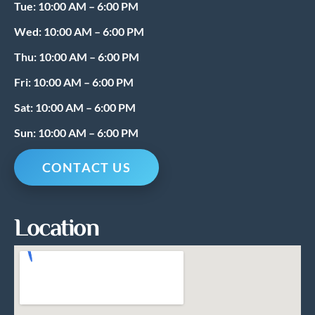
k
a
Tue: 10:00 AM – 6:00 PM
m
Wed: 10:00 AM – 6:00 PM
Thu: 10:00 AM – 6:00 PM
Fri: 10:00 AM – 6:00 PM
Sat: 10:00 AM – 6:00 PM
Sun: 10:00 AM – 6:00 PM
CONTACT US
Location