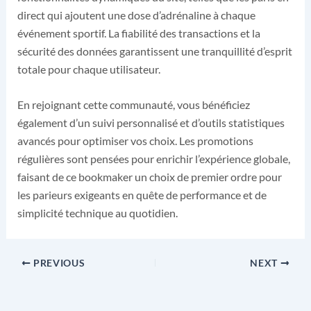
direct qui ajoutent une dose d’adrénaline à chaque
événement sportif. La fiabilité des transactions et la
sécurité des données garantissent une tranquillité d’esprit
totale pour chaque utilisateur.
En rejoignant cette communauté, vous bénéficiez
également d’un suivi personnalisé et d’outils statistiques
avancés pour optimiser vos choix. Les promotions
régulières sont pensées pour enrichir l’expérience globale,
faisant de ce bookmaker un choix de premier ordre pour
les parieurs exigeants en quête de performance et de
simplicité technique au quotidien.
PREVIOUS
NEXT