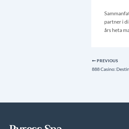
Sammanfatt
partner i d
års heta m
PREVIOUS