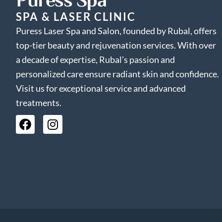
Puress Spa
SPA & LASER CLINIC
Puress Laser Spa and Salon, founded by Rubal, offers
top-tier beauty and rejuvenation services. With over
a decade of expertise, Rubal’s passion and
personalized care ensure radiant skin and confidence.
Visit us for exceptional service and advanced
treatments.
F
I
a
n
c
s
e
t
b
a
o
g
o
r
k
a
m