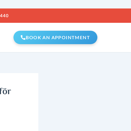
0440
BOOK AN APPOINTMENT
för