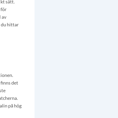
kt sätt.
 för
l av
 du hittar
tionen.
 finns det
ste
atcherna.
alin på hög