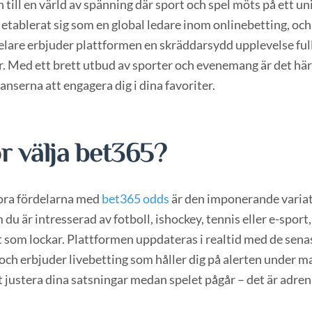
ill en värld av spänning där sport och spel möts på ett uni
etablerat sig som en global ledare inom onlinebetting, och
elare erbjuder plattformen en skräddarsydd upplevelse ful
. Med ett brett utbud av sporter och evenemang är det här
anserna att engagera dig i dina favoriter.
r välja bet365?
tora fördelarna med
bet365 odds
är den imponerande varia
du är intresserad av fotboll, ishockey, tennis eller e-sport,
t som lockar. Plattformen uppdateras i realtid med de sena
och erbjuder livebetting som håller dig på alerten under m
t justera dina satsningar medan spelet pågår – det är adren