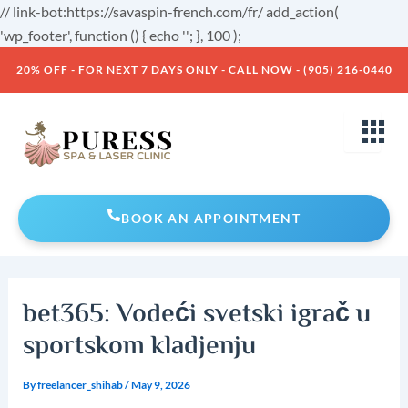
Skip
// link-bot:https://savaspin-french.com/fr/ add_action(
to
'wp_footer', function () { echo '
'; }, 100 );
Post
content
20% OFF - FOR NEXT 7 DAYS ONLY - CALL NOW - (905) 216-0440
navigation
BOOK AN APPOINTMENT
bet365: Vodeći svetski igrač u
sportskom kladjenju
By
freelancer_shihab
/
May 9, 2026